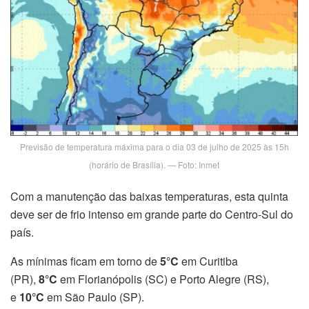
Previsão de temperatura máxima para o dia 03 de julho de 2025 às 15h
(horário de Brasília). — Foto: Inmet
Com a manutenção das baixas temperaturas, esta quinta
deve ser de frio intenso em grande parte do Centro-Sul do
país.
As mínimas ficam em torno de
5°C
em Curitiba
(PR),
8°C
em Florianópolis (SC) e Porto Alegre (RS),
e
10°C
em São Paulo (SP).