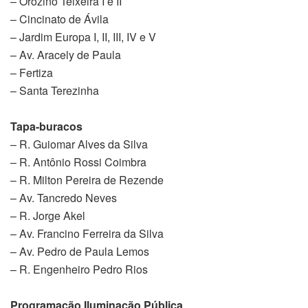
– Orozino Teixeira I e II
– Cincinato de Ávila
– Jardim Europa I, II, III, IV e V
– Av. Aracely de Paula
– Fertiza
– Santa Terezinha
Tapa-buracos
– R. Guiomar Alves da Silva
– R. Antônio Rossi Coimbra
– R. Milton Pereira de Rezende
– Av. Tancredo Neves
– R. Jorge Akel
– Av. Francino Ferreira da Silva
– Av. Pedro de Paula Lemos
– R. Engenheiro Pedro Rios
Programação Iluminação Pública