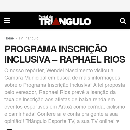
Home
TV Triângulo
PROGRAMA INSCRIÇÃO
INCLUSIVA – RAPHAEL RIOS
O nosso repórter, Wendel Nascimento visitou a
Câmara Municipal em busca de mais informações
sobre o Programa Inscrição Inclusiva! A lei proposta
pelo vereador, Raphael Rios prevê a isenção da
taxa de inscrição aos atletas de baixa renda em
eventos esportivos em Araxá como corrida, ciclismo
e caminhada! Confere aí e conta pra gente a sua
opinião!! Triângulo Esporte TV, a sua TV online! ♥