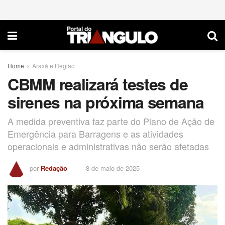
Home
Araxá e Região
CBMM realizará testes de
sirenes na próxima semana
A medida preventiva faz parte do Plano de Ação de
Emergência para Barragens e as atividades
operacionais e administrativas não serão afetadas
por
Redação
8 de maio de 2025