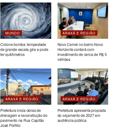
MUNDO
ARAXÁ E REGIÃO
Ciclone bomba: tempestade
Novo Cemei no bairro Novo
de grande escala gira e pode
Horizonte contará com
ter quilômetros
investimento de cerca de R$ 5
milhões
ARAXÁ E REGIÃO
ARAXÁ E REGIÃO
Prefeitura inicia obras de
Prefeitura apresenta proposta
drenagem e reconstrução do
do orçamento de 2027 em
pavimento na Rua Capitão
audiência pública
José Porfírio