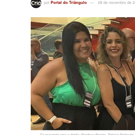
por
Portal do Triângulo
28 de novembro de 
Da esquerda para a direita: Wanêssa Borges, Patrícia Padovani,