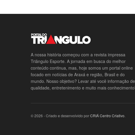
A nossa história começou com a revista impressa
Triângulo Esporte. A jornada em busca do melhor
conteúdo continua, mas, hoje somos um portal online
focado em notícias de Araxá e região, Brasil e do
mundo. Nosso objetivo? Levar até você informação de
qualidade, entretenimento e muito mais conhecimento
© 2026 - Criado e desenvolvido por
CRIÁ Centro Criativo
.