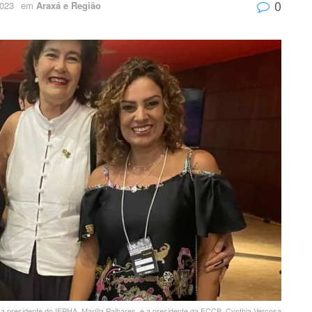
0
2023
em
Araxá e Região
 a presidente do IEPHA, Marília Palhares. e a presidente da FCCB, Cynthia Verçosa