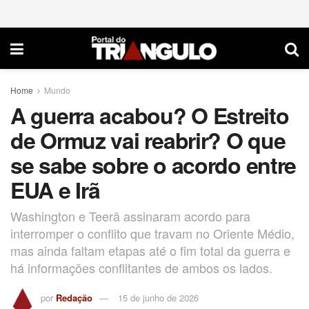
Home
Mundo
A guerra acabou? O Estreito
de Ormuz vai reabrir? O que
se sabe sobre o acordo entre
EUA e Irã
Washington e Teerã assinaram acordo para
interromper o conflito que travam no Oriente Médio,
mas ainda faltam etapas até o fim total da guerra e
há informações conflitantes de ambos os lados.
por
Redação
15 de junho de 2026